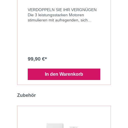
VERDOPPELN SIE IHR VERGNÜGEN
Die 3 leistungsstarken Motoren
stimulieren mit aufregenden, sich
überlagernden und wandernden
Vibrationswellen. Der Wild Rabbit 2
dringt tief in die gesamte Vagina ein und
sorgt dafür, dass Sie das prickelnde
Vergnügen im gesamten Intimbereich
spüren. Inspiriert von Newton’s Pendel,
verfügt Wild Rabbit über 3 sehr kräftige
99,90 €*
Motoren, die ein Gefühl von sich
bewegenden und kreisenden
Vibrationen erzeugen das schnell in
In den Warenkorb
einem lauten Höhepunkt enden kann!
“Wild Rabbit” ist ein wiederaufladbarer
Vibrator für die gleichzeitige Stimulation
des G-Punktes und der Klitoris der mit
Zubehör
Hilfe des i-touch Sliders bedient werden
kann. "Wild Rabbit" besticht durch
außergewöhnliches Design mit einer
symmetrischen Nut, entworfen um
durch sensible Reibung den G-Punkt zu
verwöhnen. Mit Hilfe von drei starken